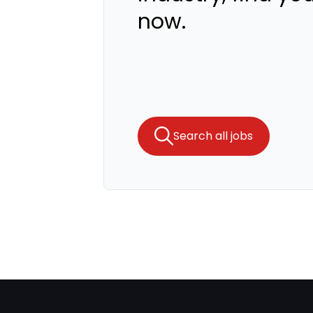
now.
Search all jobs