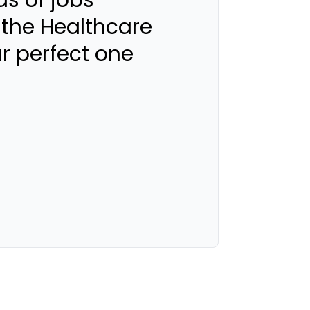
s of jobs
 the Healthcare
ur perfect one