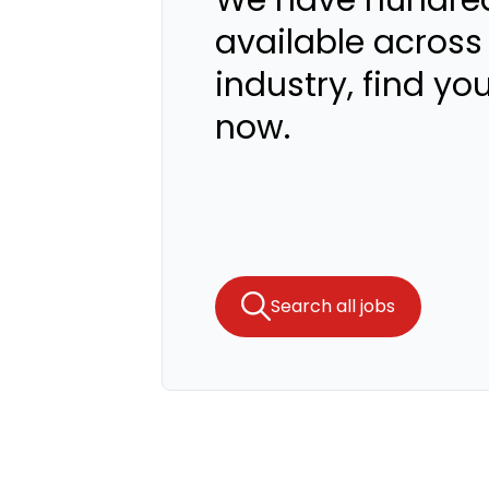
We have hundred
available across
industry, find yo
now.
Search all jobs