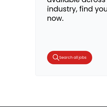
industry, find yo
now.
Search all jobs