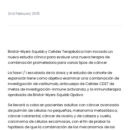
2nd February 2015
Bristol-Myers Squibb y Celldex Terapéutica han iniciado un
nuevo estudio clínico para evaluar una nueva terapia de
combinación prometedora para varios tipos de cáncer.
La fase I / I escalado de la dosis y el estudio de cohorte de
expansión tiene como objetivo examinar una combinación de
investigación de varlilumab, anticuerpo de Celldex CD27 de
metas de investigación-inmune activando, y la inmunoterapia
aprobada de Bristol-Myers Squibb Opdivo.
Se llevará a cabo en pacientes adultos con cáncer avanzado
de pulmón de células no pequeñas, melanoma metastásico,
cáncer colorrectal, cáncer de ovario, y de cabeza y cuello,
carcinoma de células escamosas, con el fin de probar la
hipótesis de que la combinación de los mecanismos de los