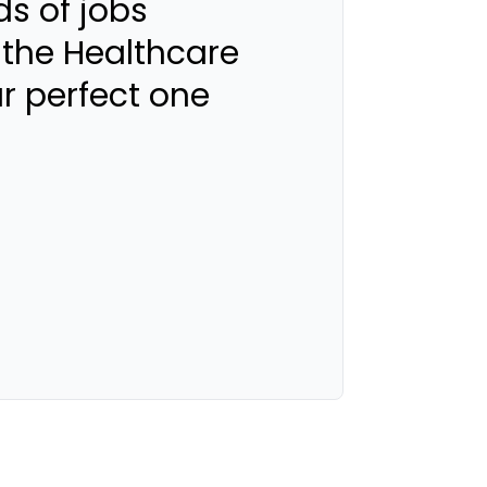
s of jobs
 the Healthcare
ur perfect one