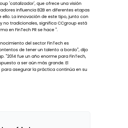
roup 'catalizador', que ofrece una visión
dores influencia B2B en diferentes etapas
ello. La innovación de este tipo, junto con
 y no tradicionales, significa CCgroup está
rma en FinTech PR se hace ".
onocimiento del sector FinTech es
ntentos de tener un talento a bordo", dijo
up. "2014 fue un año enorme para FinTech,
spuesto a ser aún más grande. El
ara asegurar la práctica continúa en su