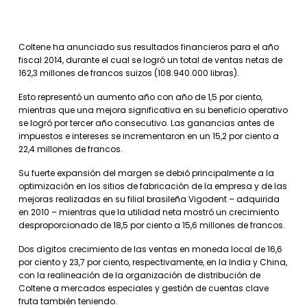
Coltene ha anunciado sus resultados financieros para el año
fiscal 2014, durante el cual se logró un total de ventas netas de
162,3 millones de francos suizos (108.940.000 libras).
Esto representó un aumento año con año de 1,5 por ciento,
mientras que una mejora significativa en su beneficio operativo
se logró por tercer año consecutivo. Las ganancias antes de
impuestos e intereses se incrementaron en un 15,2 por ciento a
22,4 millones de francos.
Su fuerte expansión del margen se debió principalmente a la
optimización en los sitios de fabricación de la empresa y de las
mejoras realizadas en su filial brasileña Vigodent – adquirida
en 2010 – mientras que la utilidad neta mostró un crecimiento
desproporcionado de 18,5 por ciento a 15,6 millones de francos.
Dos dígitos crecimiento de las ventas en moneda local de 16,6
por ciento y 23,7 por ciento, respectivamente, en la India y China,
con la realineación de la organización de distribución de
Coltene a mercados especiales y gestión de cuentas clave
fruta también teniendo.