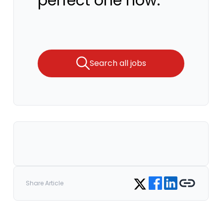
perfect one now.
Search all jobs
Share on Facebook
Share on LinkedIn
Copy link
Share on Twitter
Share Article