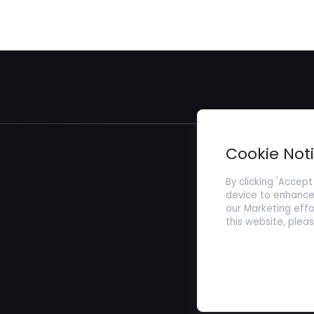
Cookie Not
By clicking 'Accept
device to enhance 
our Marketing effo
this website, plea