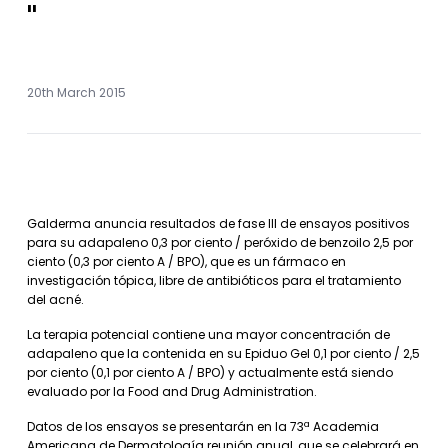
"
20th March 2015
Galderma anuncia resultados de fase III de ensayos positivos
para su adapaleno 0,3 por ciento / peróxido de benzoilo 2,5 por
ciento (0,3 por ciento A / BPO), que es un fármaco en
investigación tópica, libre de antibióticos para el tratamiento
del acné.
La terapia potencial contiene una mayor concentración de
adapaleno que la contenida en su Epiduo Gel 0,1 por ciento / 2,5
por ciento (0,1 por ciento A / BPO) y actualmente está siendo
evaluado por la Food and Drug Administration.
Datos de los ensayos se presentarán en la 73ª Academia
Americana de Dermatología reunión anual, que se celebrará en