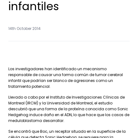
infantiles
14th October 2014
Los investigadores han identificado un mecanismo
responsable de causar una forma común de tumor cerebral
infantil que podrían ser blanco de agresiones como un
tratamiento potencial.
Llevado a cabo por el Instituto de Investigaciones Clínicas de
Montreal (IRCM) y la Universidad de Montreal, el estudio
descubrió que una forma de la proteína conocida como Sonic
Hedgehog induce daño en el ADN, lo que hace que los casos de
meduloblastoma desarrollar.
Se encontró que Boc, un receptor situado en la superficie de la
célula que detecta Sonic Hedgehog, se requiere para la