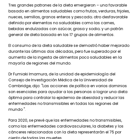
Tres grandes patrones de la dieta emergieron – una favorable
basado en alimentos saludables como frutas, verduras, frijoles,
nueces, semillas, granos enteros y pescado; otro desfavorable
definido por elementos no saludables como las carnes,
bebidas endulzadas con azúcar, grasa y sodio; y un patrón
general de dieta basada en los 17 grupos de alimentos.
El consumo de la dieta saludable se demostró haber mejorado
durante las últimas dos décadas, pero fue superado por el
aumento de la ingesta de alimentos poco saludables en la
mayoría de regiones del mundo.
Dr Fumiaki Imamura, de la unidad de epidemiología del
Consejo de Investigación Médica de la Universidad de
Cambridge, dijo: "Las acciones de política en varios dominios
son esenciales para ayudar a las personas a lograr una dieta
óptima para controlar la epidemia de obesidad y reducir las
enfermedades no transmisibles en todas las regiones del
mundo ".
Para 2020, se prevé que las enfermedades no transmisibles,
como las enfermedades cardiovasculares, la diabetes y los
cánceres relacionados con la dieta representarán el 75 por
ciento de todas las muertes.