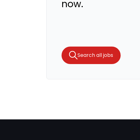
now.
Search all jobs