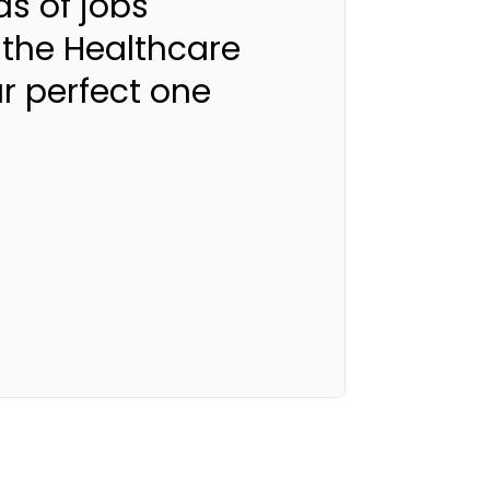
s of jobs
 the Healthcare
ur perfect one