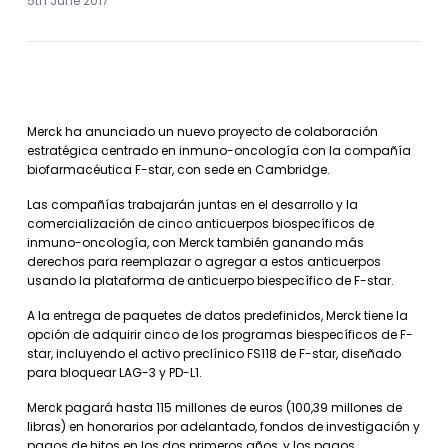
5th June 2017
Merck ha anunciado un nuevo proyecto de colaboración
estratégica centrado en inmuno-oncología con la compañía
biofarmacéutica F-star, con sede en Cambridge.
Las compañías trabajarán juntas en el desarrollo y la
comercialización de cinco anticuerpos biospecíficos de
inmuno-oncología, con Merck también ganando más
derechos para reemplazar o agregar a estos anticuerpos
usando la plataforma de anticuerpo biespecífico de F-star.
A la entrega de paquetes de datos predefinidos, Merck tiene la
opción de adquirir cinco de los programas biespecíficos de F-
star, incluyendo el activo preclínico FS118 de F-star, diseñado
para bloquear LAG-3 y PD-L1.
Merck pagará hasta 115 millones de euros (100,39 millones de
libras) en honorarios por adelantado, fondos de investigación y
pagos de hitos en los dos primeros años, y los pagos