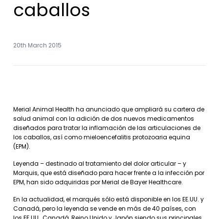
caballos
20th March 2015
Merial Animal Health ha anunciado que ampliará su cartera de
salud animal con la adición de dos nuevos medicamentos
diseñados para tratar la inflamación de las articulaciones de
los caballos, así como mieloencefalitis protozoaria equina
(EPM).
Leyenda – destinado al tratamiento del dolor articular – y
Marquis, que está diseñado para hacer frente a la infección por
EPM, han sido adquiridas por Merial de Bayer Healthcare.
En la actualidad, el marqués sólo está disponible en los EE.UU. y
Canadá, pero la leyenda se vende en más de 40 países, con
los EE.UU., Canadá, Reino Unido y Japón siendo sus principales