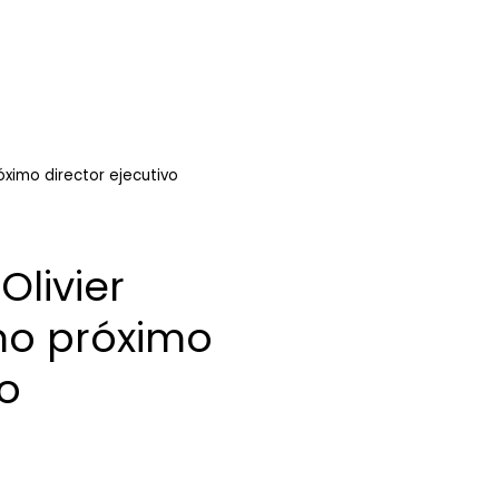
ximo director ejecutivo
livier
mo próximo
vo