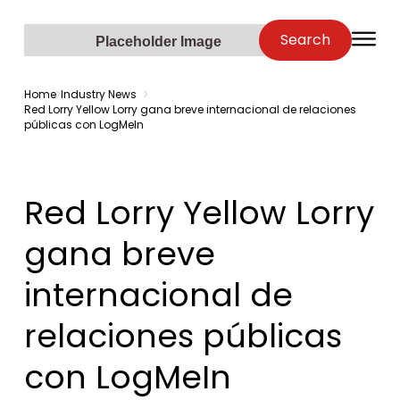
Zenopa
Search
O
Placeholder Image
Home
Industry News
Red Lorry Yellow Lorry gana breve internacional de relaciones
públicas con LogMeIn
Red Lorry Yellow Lorry
gana breve
internacional de
relaciones públicas
con LogMeIn