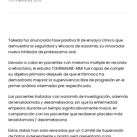
17th February 2015
Takeda ha anunciado fase positiva III de ensayo clínico que
demuestra la seguridad y eficacia de ixazomib, su innovador
nuevo inhibidor de proteasoma oral.
Llevado a cabo en pacientes con mieloma múltiple en recaída
o refractario, el estudio TOURMALINE-MM1 fue capaz de cumplir
su objetivo primario después de que el fármaco ha
demostrado mejorar la supervivencia libre de progresión en el
primer análisis intermedio pre-especificado.
Los pacientes tratados con ixazomib de investigación, además
de lenalidomida y dexametasona, sin que la enfermedad
empeora durante un tiempo significativamente mayor, en
comparación con los pacientes que recibieron placebo más
lenalidomida / dexametasona.
Estos datos han sido revisados ​​por un Comité de Supervisión
de Datos independiente y pronto será presentado a las