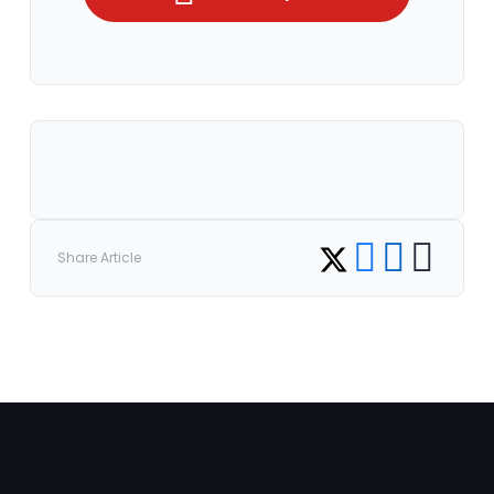
Share on Facebook
Share on LinkedI
Copy link
Share on Twitter
Share Article