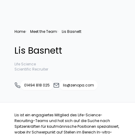
Home
Meet the Team
Lis Basnett
Lis Basnett
Life Science
Scientific Recruiter
01494 818 025
lis@zenopa.com
Lis ist ein engagiertes Mitglied des Life-Science-
Recruiting-Teams und hat sich auf die Suche nach
Spitzenkräften für kaufmännische Positionen spezialisiert,
wobei ihr Schwerpunkt auf Stellen im Bereich In-vitro-