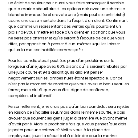
un éclat de couleur peut aussi vous faire remarquer, il semble
que la marine sécuritaire et les options noir avec une chemise
blanche immaculée et cravate unie (mais peut se sentir triste)
coche une case mentale dans la l'esprit d'un client. Confirmant
que, comme un représentant des ventes qu'ils pourraient un
plaisir de vous mettre en face d'un client en sachant que vous
ne serez pas offenser et qu'ils seront à l'écoute de ce que vous
dites, par opposition à penser à eux-mêmes »qui les laisser
quitter la maison habillée comme ça? »
Pour les candidates, il peut être plus d'un problème sur la
longueur d'une jupe avec 60% disant qu'ils seraient rebutés par
une jupe courte et 94% disant qu'ils allaient penser
négativement sur les jambes nues étant le spectacle. Car ce
n'est pas le moment de montrer que vous avez un beau veau en
forme, mais plutôt que vous êtes digne de confiance,
compétent et inoffensif.
Personnellement, je ne crois pas qu'un bon candidat sera rejetée
en raison de s'habiller seul, mais dans le même souffle, je dois
avouer que souvent les gens juger à première vue avant même
d'avoir parlé. Alors la prochaine fois que vous pensez 'que dois-
je porter pour une entrevue? Mettez vous à la place des
employeurs; jouer la sécurité et à atteindre pour la marine.