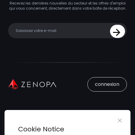
Recevez les dernières nouvelles du secteur et les offres d'emploi
qui vous concernent, directement dans votre boîte de réception.
Your email
Sign Up
connexion
Close 
Trouver un Emploi
Cookie Notice
Soumettez votre CV
Trouver des Talents