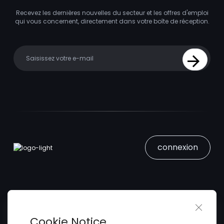
Recevez les dernières nouvelles du secteur et les offres d'emploi
qui vous concernent, directement dans votre boîte de réception.
Your email
Sign Up
connexion
Close 
Trouver un Emploi
Cookie Notice
Soumettez votre CV