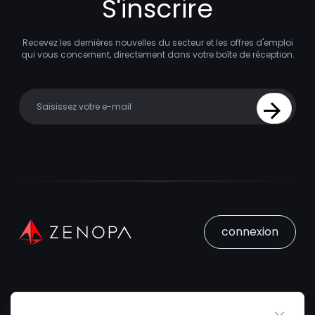
S'inscrire
Recevez les dernières nouvelles du secteur et les offres d'emploi
qui vous concernent, directement dans votre boîte de réception.
Your email
Sign Up
connexion
Close 