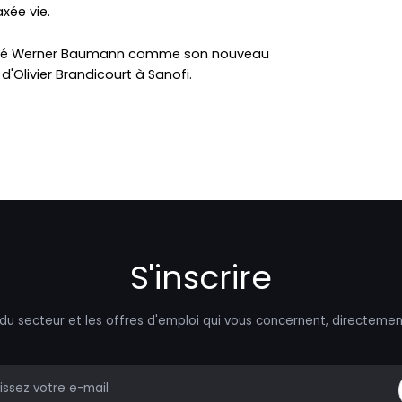
xée vie.
mmé Werner Baumann comme son nouveau
d'Olivier Brandicourt à Sanofi.
S'inscrire
 du secteur et les offres d'emploi qui vous concernent, directemen
mail