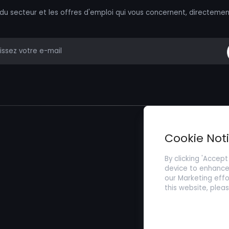
 du secteur et les offres d'emploi qui vous concernent, directemen
mail
Trouver un Emp
Cookie Not
Soumettez votr
By clicking 'Accept
device to enhance 
our Marketing effo
this website, plea