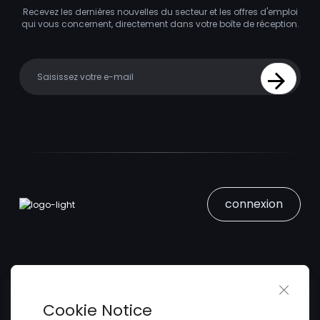
Recevez les dernières nouvelles du secteur et les offres d'emploi
qui vous concernent, directement dans votre boîte de réception.
Your email
Sign Up
connexion
Close 
Trouver un Emploi
Cookie Notice
Soumettez votre CV
Trouver des Talents