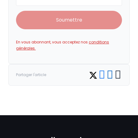
Soumettre
En vous abonnant, vous acceptez nos
conditions
générales.
Share on Facebook
Share on LinkedI
Copy link
Share on Twitter
Partager l'article