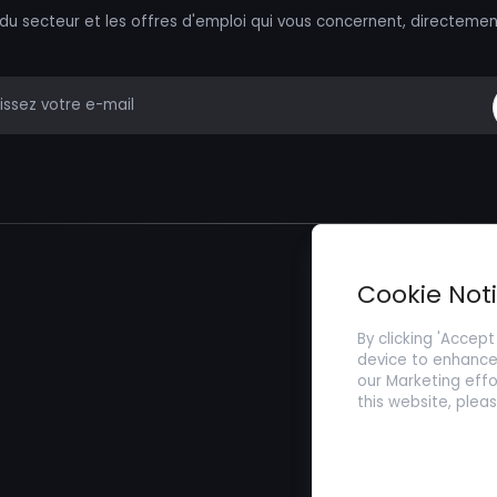
 du secteur et les offres d'emploi qui vous concernent, directemen
mail
Trouver un Emp
Cookie Not
Soumettez votr
By clicking 'Accept
device to enhance 
our Marketing effo
this website, plea