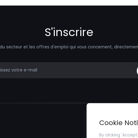
S'inscrire
 du secteur et les offres d'emploi qui vous concernent, directemen
mail
Trouver un Emp
Cookie Not
Soumettez votr
By clicking 'Accept