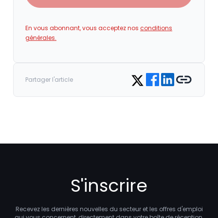
En vous abonnant, vous acceptez nos
conditions
générales.
Share on Facebook
Share on LinkedIn
Copy link
Share on Twitter
Partager l'article
S'inscrire
Recevez les dernières nouvelles du secteur et les offres d'emploi
qui vous concernent, directement dans votre boîte de réception.