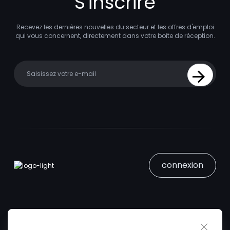
S'inscrire
Recevez les dernières nouvelles du secteur et les offres d'emploi
qui vous concernent, directement dans votre boîte de réception.
Your email
Sign Up
connexion
Close 
Trouver un Emploi