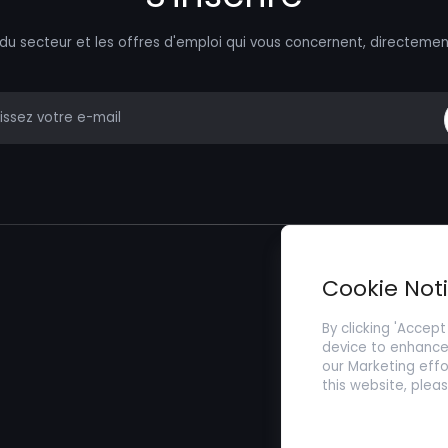
 du secteur et les offres d'emploi qui vous concernent, directemen
mail
Trouver un Emp
Cookie Not
Soumettez votr
By clicking 'Accept
device to enhance 
our Marketing effo
this website, plea