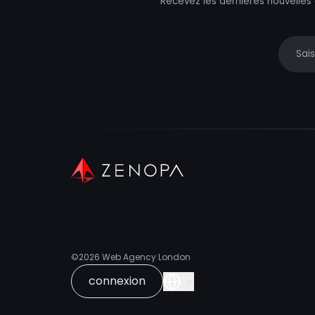
Recevez les dernières nouvelles
Your e
©2026
Web Agency London
connexion