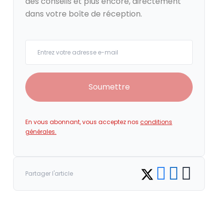
des conseils et plus encore, directement
dans votre boîte de réception.
Your email
Soumettre
En vous abonnant, vous acceptez nos
conditions
générales.
Share on Facebook
Share on LinkedI
Copy link
Share on Twitter
Partager l'article