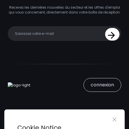
Recevez les dernières nouvelles du secteur et les offres d'emploi
qui vous concernent, directement dans votre boîte de réception.
Your email
Sign Up
connexion
Close 
Trouver un Emploi
Cookie Notice
Soumettez votre CV