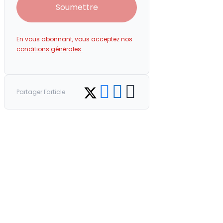
Soumettre
En vous abonnant, vous acceptez nos
conditions générales.
Share on Facebook
Share on LinkedIn
Copy link
Share on Twitter
Partager l'article