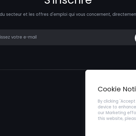
 du secteur et les offres d'emploi qui vous concernent, directemen
mail
Trouver un Emp
Cookie Not
Soumettez votr
By clicking 'Accept
device to enhance 
our Marketing effo
this website, plea