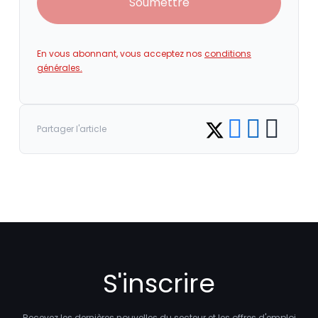
Soumettre
En vous abonnant, vous acceptez nos
conditions
générales.
Share on Facebook
Share on LinkedI
Copy link
Share on Twitter
Partager l'article
S'inscrire
Recevez les dernières nouvelles du secteur et les offres d'emploi