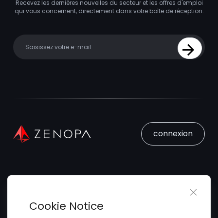
Recevez les dernières nouvelles du secteur et les offres d'emploi
qui vous concernent, directement dans votre boîte de réception.
Your email
Sign Up
connexion
Close 
Trouver un Emploi
Cookie Notice
Soumettez votre CV
Trouver des Talents