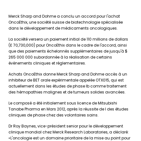
Merck Sharp and Dohme a conclu un accord pour l'achat
OncoEthix, une société suisse de biotechnologie spécialisée
dans le développement de médicaments oncologiques.
La société versera un paiement initial de 110 millions de dollars
(£ 70,730,000) pour OncoEthix dans le cadre de l'accord, ainsi
que des paiements échelonnés supplémentaires de jusqu'à $
265 000 000 subordonnée à la réalisation de certains
événements cliniques et réglementaires.
Achats OncoEthix donne Merck Sharp and Dohme accès à un
inhibiteur de BET orale expérimentale appelée OTX015, qui est
actuellement dans les études de phase Ib comme traitement
des hémopathies malignes et de tumeurs solides avancées.
Le composé a été initialement sous licence de Mitsubishi
Tanabe Pharma en Mars 2012, après la réussite de I des études
cliniques de phase chez des volontaires sains.
Dr Roy Baynes, vice-président senior pour le développement
clinique mondial chez Merck Research Laboratories, a déclaré:
«L'oncologie est un domaine prioritaire de la mise au point pour