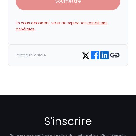
Soumettre
En vous abonnant, vous acceptez nos
conditions
générales.
Share on Facebook
Share on LinkedIn
Copy link
Share on Twitter
Partager l'article
S'inscrire
Recevez les dernières nouvelles du secteur et les offres d'emploi