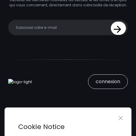
qui vous concernent, directement dans votre boîte de réception.
Your email
Sign Up
connexion
Close 
Trouver un Emploi
Cookie Notice
Soumettez votre CV
Trouver des Talents