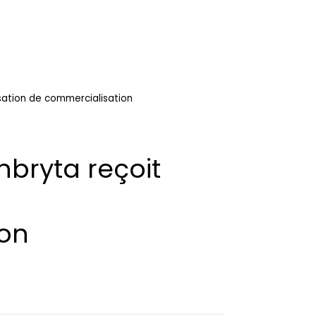
isation de commercialisation
nbryta reçoit
ion