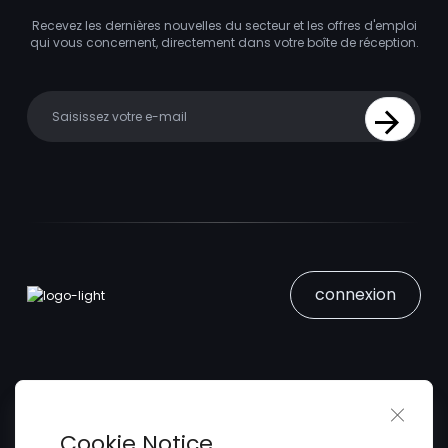
Recevez les dernières nouvelles du secteur et les offres d'emploi
qui vous concernent, directement dans votre boîte de réception.
Your email
Sign Up
connexion
Close 
Trouver un Emploi
Cookie Notice
Soumettez votre CV