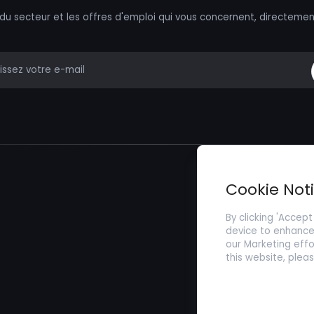
 du secteur et les offres d'emploi qui vous concernent, directemen
mail
Trouver un Emp
Cookie Not
Soumettez votr
By clicking 'Accept
device to enhance 
our Marketing effo
this website, plea