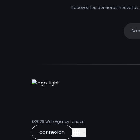
Recevez les dernières nouvelles
Your e
©2026
Web Agency London
connexion