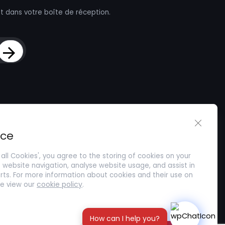
t dans votre boîte de réception.
Sign Up
Close G
loi
Trouver des Talents
A Propos De
ice
e CV
Soumettre un mémoire
Rencontrer l'équipe
 all Cookies', you agree to the storing of cookies on your
Carrières
website navigation, analyse website usage, and assist in
Témoignages de clients
rts. For more information about cookies and their use on
cookie policy
se view our
.
Blogs