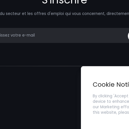
 du secteur et les offres d'emploi qui vous concernent, directemen
mail
Trouver un Emp
Cookie Not
Soumettez votr
By clicking 'Accept
device to enhance 
our Marketing effo
this website, plea