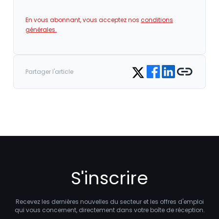
En vous abonnant, vous acceptez nos
conditions
générales.
Share on Facebook
Share on LinkedIn
Copy link
Share on Twitter
Partager l'article
S'inscrire
Recevez les dernières nouvelles du secteur et les offres d'emploi
qui vous concernent, directement dans votre boîte de réception.