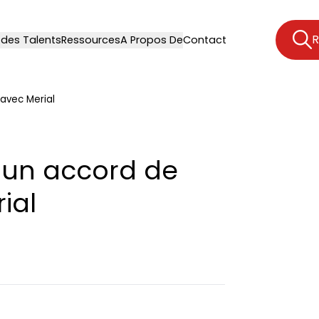
R
 des Talents
Ressources
A Propos De
Contact
avec Merial
 un accord de
ial