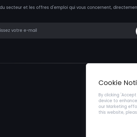
 du secteur et les offres d'emploi qui vous concernent, directemen
mail
Trouver un Emp
Cookie Not
Soumettez votr
By clicking 'Accept
device to enhance 
our Marketing effo
this website, plea