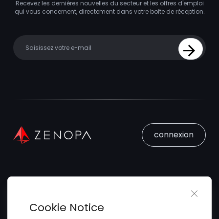
Recevez les dernières nouvelles du secteur et les offres d'emploi
qui vous concernent, directement dans votre boîte de réception.
Your email
Sign Up
connexion
Close 
Trouver un Emploi
Cookie Notice
Soumettez votre CV
Trouver des Talents