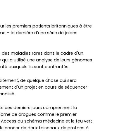
r les premiers patients britanniques à être
– la dernière d'une série de jalons
 des maladies rares dans le cadre d'un
té qui a utilisé une analyse de leurs génomes
té auxquels ils sont confrontés.
aitement, de quelque chose qui sera
vement d'un projet en cours de séquencer
nalisé.
ts ces derniers jours comprennent la
anome de drogues comme le premier
 Access au schéma médecine et le feu vert
 du cancer de deux faisceaux de protons à