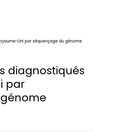
u Royaume-Uni par séquençage du génome
ts diagnostiqués
 par
 génome