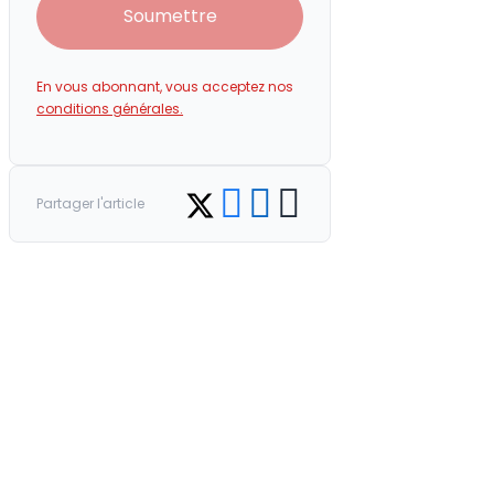
Soumettre
En vous abonnant, vous acceptez nos
conditions générales.
Share on Facebook
Share on LinkedIn
Copy link
Share on Twitter
Partager l'article