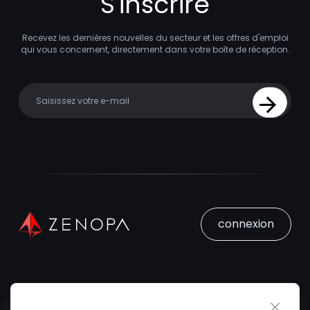
S'inscrire
Recevez les dernières nouvelles du secteur et les offres d'emploi
qui vous concernent, directement dans votre boîte de réception.
Your email
Sign Up
connexion
Close 
Trouver un Emploi